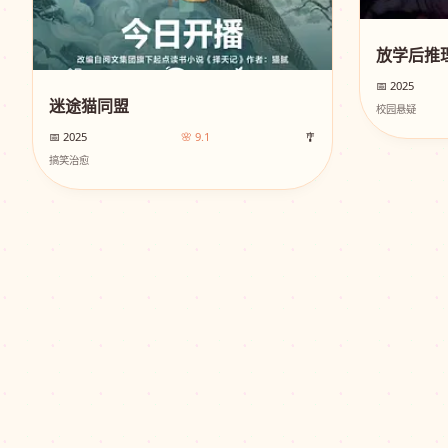
放学后推
📅 2025
迷途猫同盟
校园悬疑
📅 2025
🌸 9.1
🎐
搞笑治愈