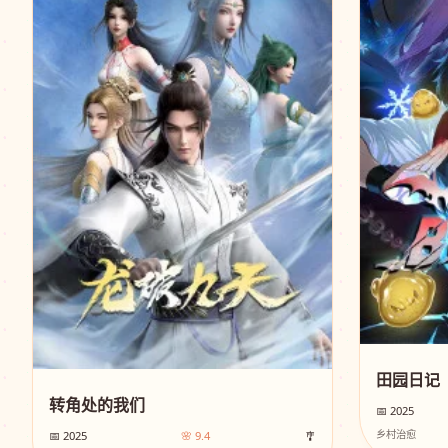
田园日记
转角处的我们
📅 2025
乡村治愈
📅 2025
🌸 9.4
🎐