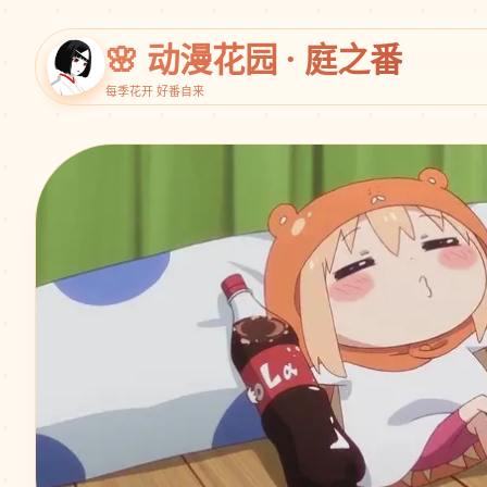
🌸 动漫花园 · 庭之番
每季花开 好番自来