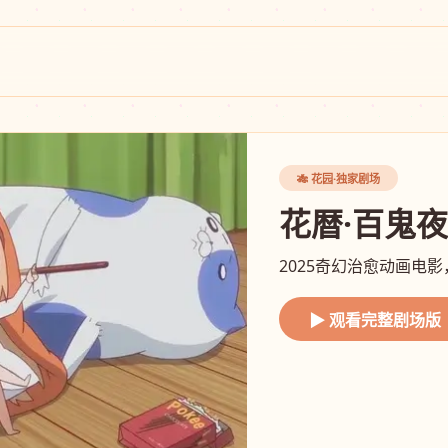
🎋 花园·独家剧场
花暦·百鬼
2025奇幻治愈动画电
▶ 观看完整剧场版