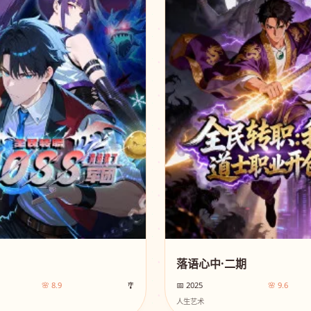
落语心中·二期
🌸 8.9
🎐
📅 2025
🌸 9.6
人生艺术