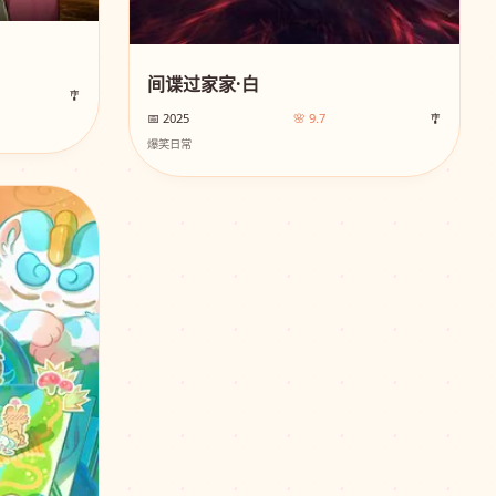
间谍过家家·白
🎐
📅 2025
🌸 9.7
🎐
爆笑日常