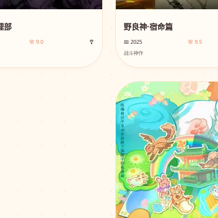
理部
野良神·宿命篇
🌸 9.0
🎐
📅 2025
🌸 9.5
战斗神作