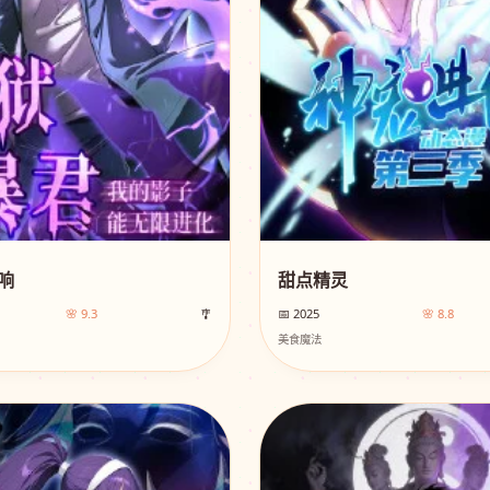
响
甜点精灵
🌸 9.3
🎐
📅 2025
🌸 8.8
美食魔法