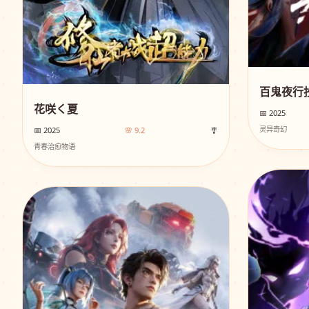
百鬼夜行抄
花咲く夏
📅 2025
灵异奇幻
📅 2025
🌸 9.2
🎐
青春治愈物语