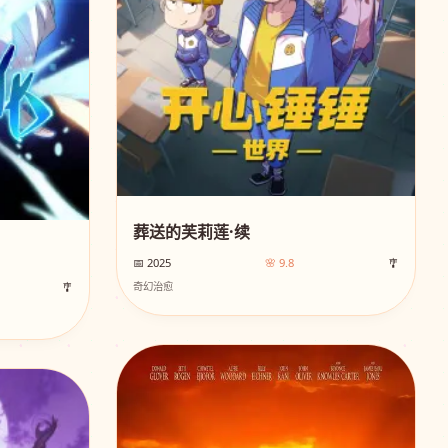
葬送的芙莉莲·续
📅 2025
🌸 9.8
🎐
🎐
奇幻治愈