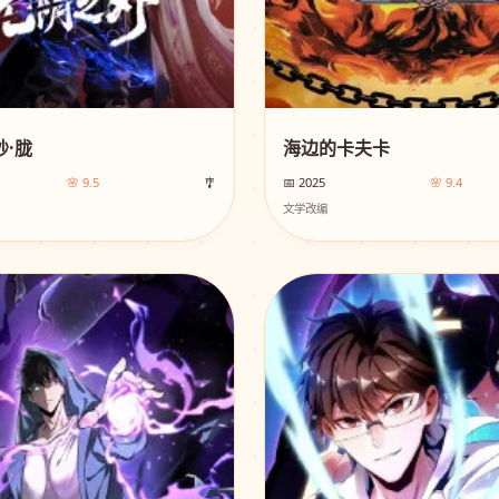
·胧
海边的卡夫卡
🌸 9.5
🎐
📅 2025
🌸 9.4
文学改编