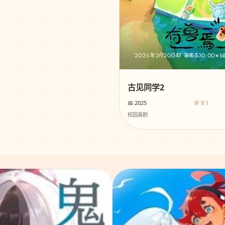
古见同学2
📅 2025
🌸 9.1
校园喜剧