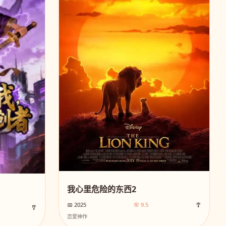
我心里危险的东西2
📅 2025
🌸 9.5
🎐
🎐
恋爱神作