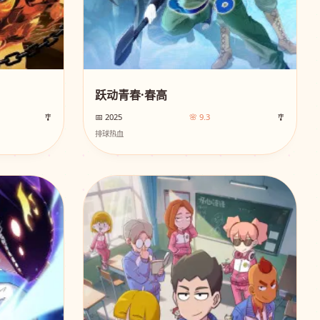
跃动青春·春高
🎐
📅 2025
🌸 9.3
🎐
排球热血