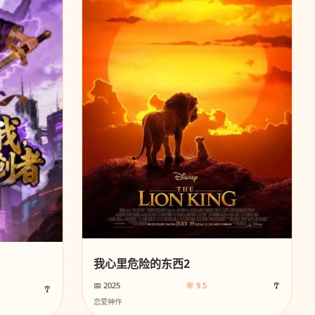
我心里危险的东西2
📅 2025
🌸 9.5
🎐
🎐
恋爱神作