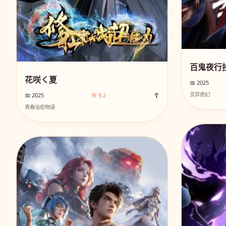
百鬼夜行抄
花咲く夏
📅 2025
灵异奇幻
📅 2025
🌸 9.2
🎐
青春治愈物语