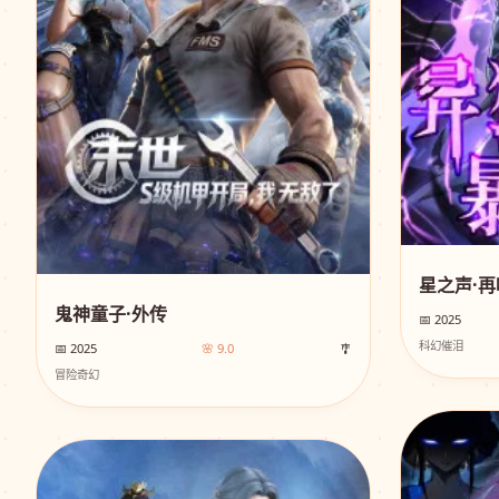
星之声·再
鬼神童子·外传
📅 2025
科幻催泪
📅 2025
🌸 9.0
🎐
冒险奇幻