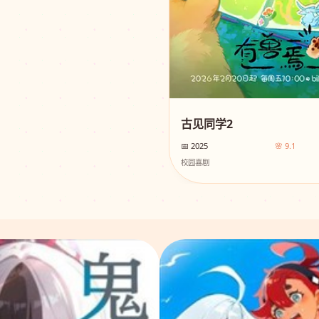
古见同学2
📅 2025
🌸 9.1
校园喜剧