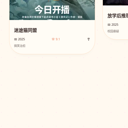
放学后推
📅 2025
迷途猫同盟
校园悬疑
📅 2025
🌸 9.1
🎐
搞笑治愈