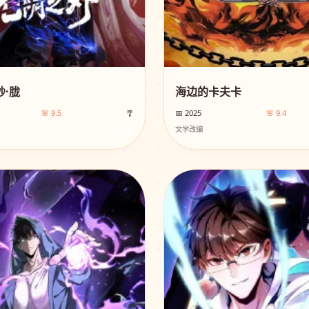
·胧
海边的卡夫卡
🌸 9.5
🎐
📅 2025
🌸 9.4
文学改编