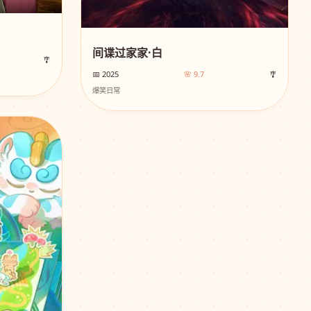
间谍过家家·白
🎐
📅 2025
🌸 9.7
🎐
爆笑日常