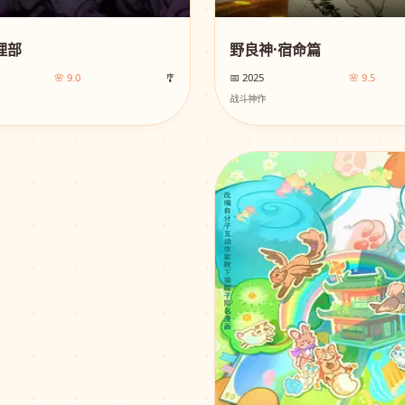
理部
野良神·宿命篇
🌸 9.0
🎐
📅 2025
🌸 9.5
战斗神作