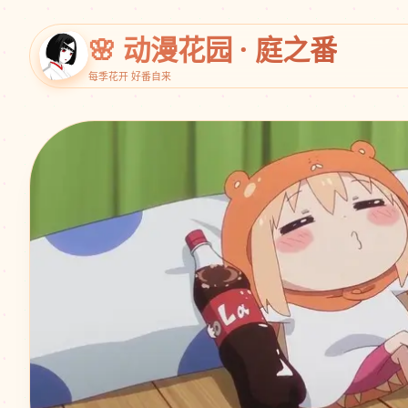
🌸 动漫花园 · 庭之番
每季花开 好番自来