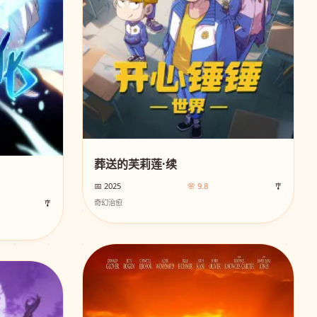
葬送的芙莉莲·续
📅 2025
🌸 9.8
🎐
🎐
奇幻治愈