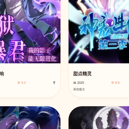
响
甜点精灵
🌸 9.3
🎐
📅 2025
🌸 8.8
美食魔法