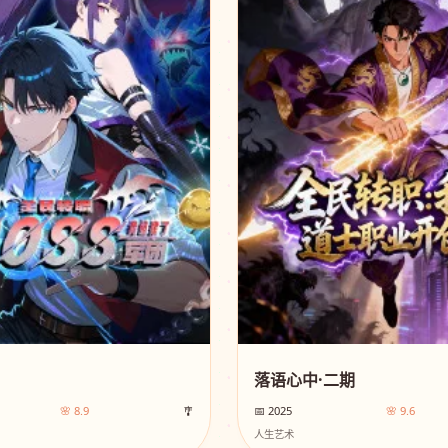
落语心中·二期
🌸 8.9
🎐
📅 2025
🌸 9.6
人生艺术