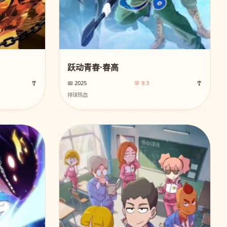
跃动青春·春高
🎐
📅 2025
🌸 9.3
🎐
排球热血