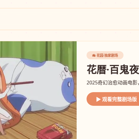
🎋 花园·独家剧场
花暦·百鬼
2025奇幻治愈动画电
▶ 观看完整剧场版