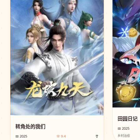
田园日记
转角处的我们
📅 2025
乡村治愈
📅 2025
🌸 9.4
🎐