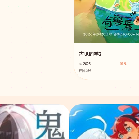
古见同学2
📅 2025
🌸 9.1
校园喜剧