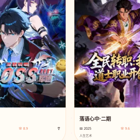
落语心中·二期
🌸 8.9
🎐
📅 2025
🌸 9.6
人生艺术