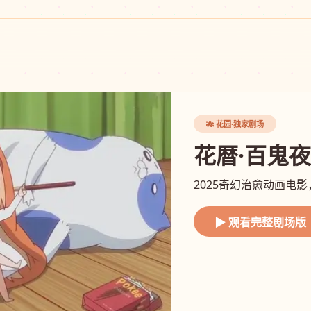
🎋 花园·独家剧场
花暦·百鬼
2025奇幻治愈动画电
▶ 观看完整剧场版