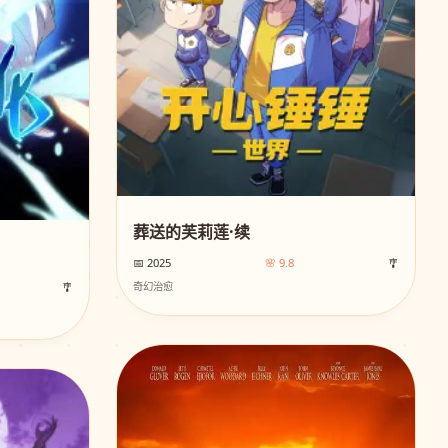
葬送的芙莉莲·续
📅 2025
🌸 9.8
🎐
🎐
奇幻治愈