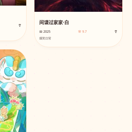
间谍过家家·白
🎐
📅 2025
🌸 9.7
🎐
爆笑日常