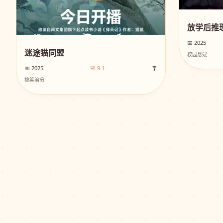
放学后推
📅 2025
迷途猫同盟
校园悬疑
📅 2025
🌸 9.1
🎐
搞笑治愈