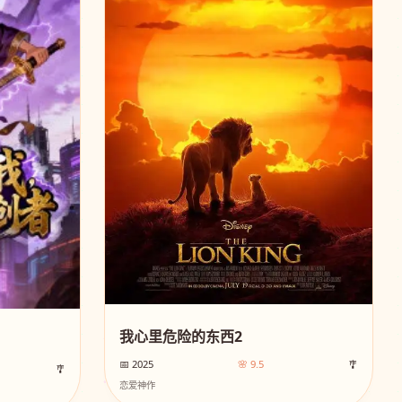
我心里危险的东西2
📅 2025
🌸 9.5
🎐
🎐
恋爱神作