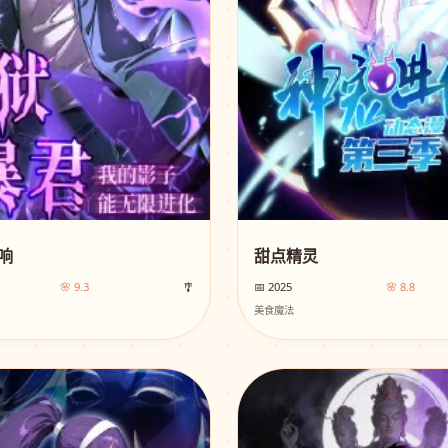
响
甜点精灵
🌸 9.3
🎐
📅 2025
🌸 8.8
美食魔法