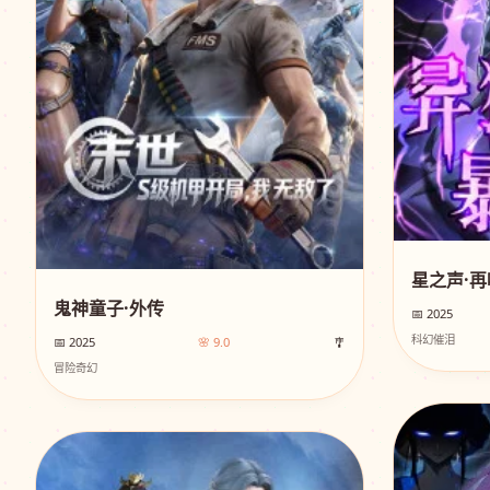
星之声·再
鬼神童子·外传
📅 2025
科幻催泪
📅 2025
🌸 9.0
🎐
冒险奇幻