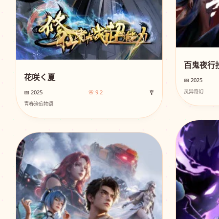
百鬼夜行抄
花咲く夏
📅 2025
灵异奇幻
📅 2025
🌸 9.2
🎐
青春治愈物语