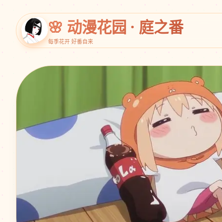
🌸 动漫花园 · 庭之番
每季花开 好番自来