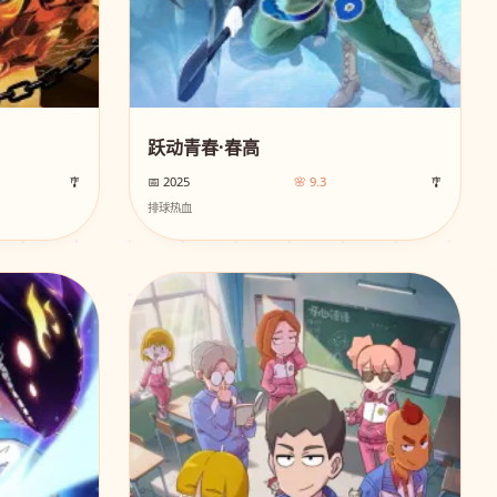
跃动青春·春高
🎐
📅 2025
🌸 9.3
🎐
排球热血