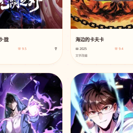
·胧
海边的卡夫卡
🌸 9.5
🎐
📅 2025
🌸 9.4
文学改编