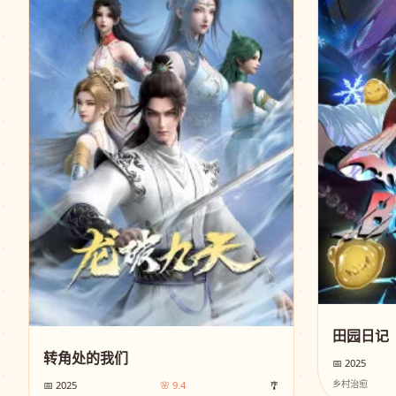
田园日记
转角处的我们
📅 2025
乡村治愈
📅 2025
🌸 9.4
🎐