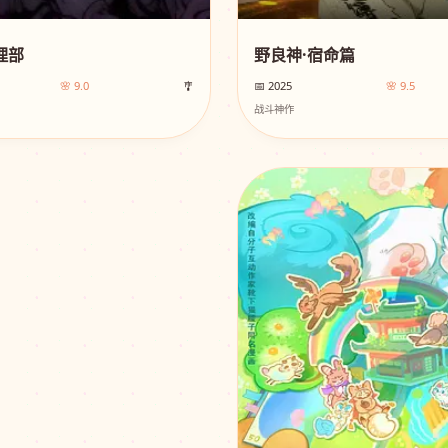
理部
野良神·宿命篇
🌸 9.0
🎐
📅 2025
🌸 9.5
战斗神作